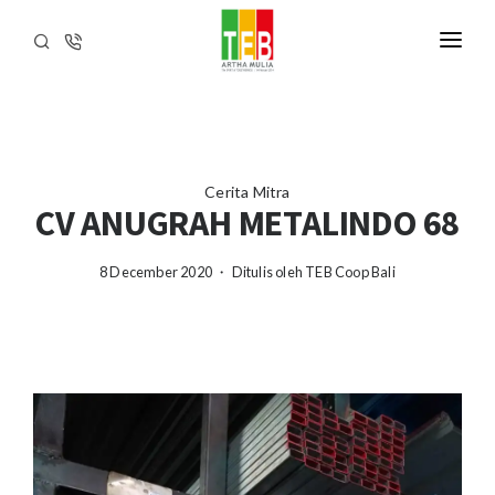
SIMPANAN
PINJAMAN
MITRA
Cerita Mitra
CV ANUGRAH METALINDO 68
KEGIATAN
8 December 2020 ・ Ditulis oleh
TEB Coop Bali
ARTIKEL
BERANDA
TENTANG KAMI
INFORMASI