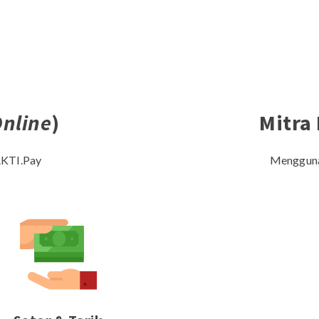
nline
)
Mitra 
AKTI.Pay
Mengguna