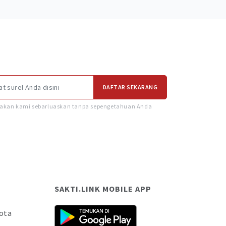
DAFTAR SEKARANG
k akan kami sebarluaskan tanpa sepengetahuan Anda
SAKTI.LINK MOBILE APP
ota