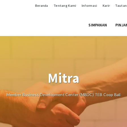
Beranda
Tentang Kami
Informasi
Karir
Tautan
SIMPANAN
PINJA
Mitra
Member Business Development Center (MBDC) TEB Coop Bali