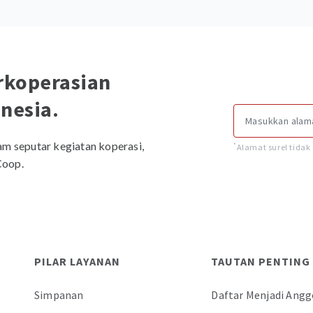
erkoperasian
nesia.
am seputar kegiatan koperasi,
*
Alamat surel tida
Coop.
PILAR LAYANAN
TAUTAN PENTING
Simpanan
Daftar Menjadi Angg