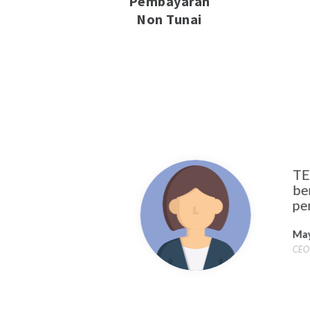
Pembayaran
Non Tunai
TEB
ben
pen
May
CEO, 