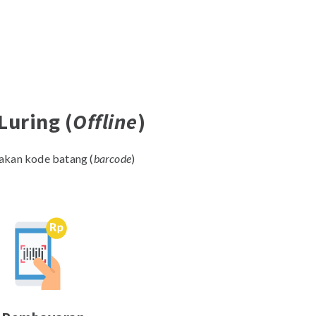
Luring (
Offline
)
kan kode batang (
barcode
)